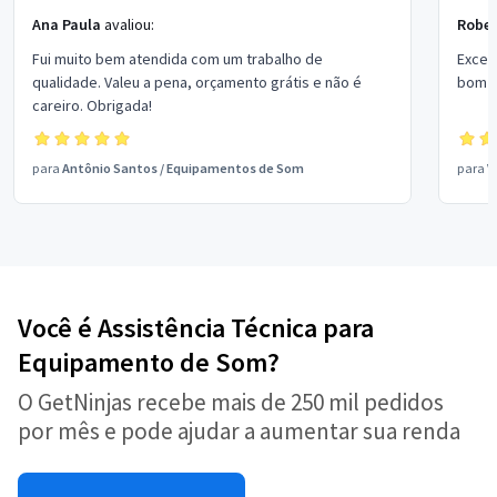
Ana Paula
avaliou:
Rober
Fui muito bem atendida com um trabalho de
Excel
qualidade. Valeu a pena, orçamento grátis e não é
bom p
careiro. Obrigada!
para
Antônio Santos
/
Equipamentos de Som
para
V
Você é Assistência Técnica para
Equipamento de Som?
O GetNinjas recebe mais de 250 mil pedidos
por mês e pode ajudar a aumentar sua renda