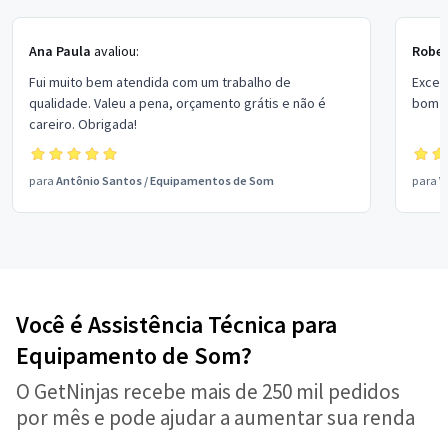
Ana Paula
avaliou:
Rober
Fui muito bem atendida com um trabalho de
Excel
qualidade. Valeu a pena, orçamento grátis e não é
bom p
careiro. Obrigada!
para
Antônio Santos
/
Equipamentos de Som
para
V
Você é Assistência Técnica para
Equipamento de Som?
O GetNinjas recebe mais de 250 mil pedidos
por mês e pode ajudar a aumentar sua renda