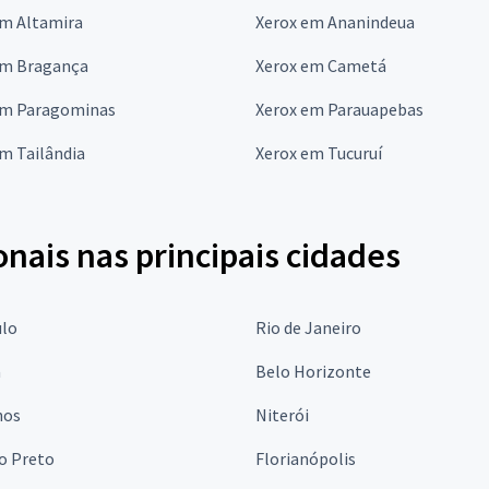
em Altamira
Xerox em Ananindeua
em Bragança
Xerox em Cametá
em Paragominas
Xerox em Parauapebas
m Tailândia
Xerox em Tucuruí
onais nas principais cidades
ulo
Rio de Janeiro
a
Belo Horizonte
hos
Niterói
o Preto
Florianópolis