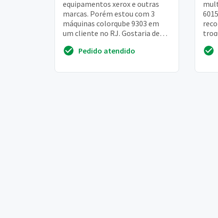
equipamentos xerox e outras
mult
marcas. Porém estou com 3
6015
máquinas colorqube 9303 em
reco
um cliente no RJ. Gostaria de
troq
saber se conhece o modelo
chip
Pedido atendido
prec