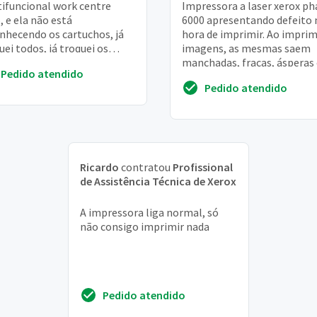
ifuncional work centre
Impressora a laser xerox ph
, e ela não está
6000 apresentando defeito 
nhecendo os cartuchos, já
hora de imprimir. Ao imprim
uei todos, já troquei os
imagens, as mesmas saem
s e nada dela funcionar,
manchadas, fracas, ásperas 
Pedido atendido
iso urgente, pois tr...
folha branca também
Pedido atendido
manchada. Ao imprimir...
Ricardo
contratou
Profissional
de Assistência Técnica de Xerox
A impressora liga normal, só
não consigo imprimir nada
Pedido atendido