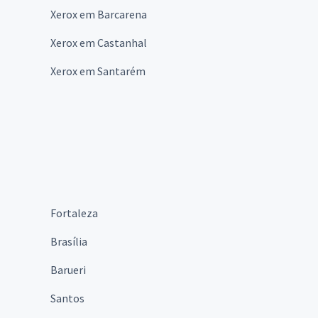
Xerox em Barcarena
Xerox em Castanhal
Xerox em Santarém
Fortaleza
Brasília
Barueri
Santos