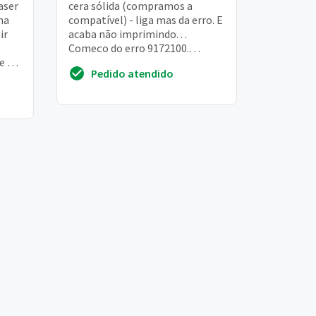
aser
cera sólida (compramos a
na
compatível) - liga mas da erro. E
ir
acaba não imprimindo. . .
Começo do erro 9172100.
e a
Compramos usada (4 meses de
Pedido atendido
uso)