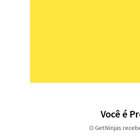
Você é Pr
O GetNinjas receb