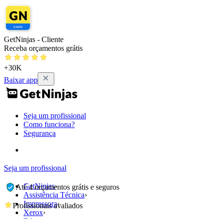
GetNinjas - Cliente
Receba orçamentos grátis
+30K
Baixar app
Seja um profissional
Como funciona?
Segurança
Seja um profissional
GetNinjas
›
Até 4 orçamentos grátis e seguros
Assistência Técnica
›
Impressora
›
Profissionais avaliados
Xerox
›