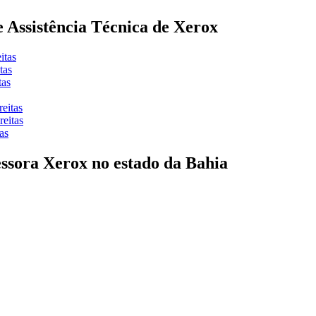
de Assistência Técnica de Xerox
itas
tas
tas
eitas
eitas
as
essora Xerox no estado da Bahia