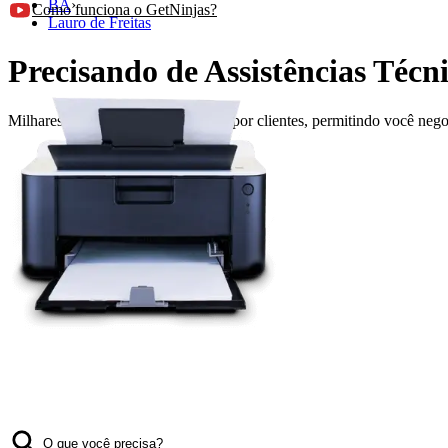
BA
›
Como funciona o GetNinjas?
Lauro de Freitas
Precisando de Assistências Técn
Milhares de profissionais avaliados por clientes, permitindo você ne