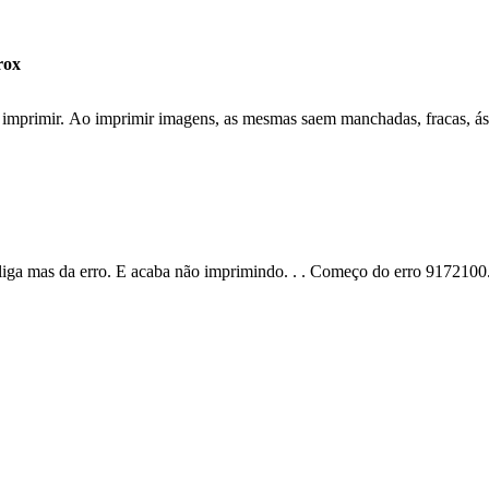
rox
e imprimir. Ao imprimir imagens, as mesmas saem manchadas, fracas, á
 liga mas da erro. E acaba não imprimindo. . . Começo do erro 91721