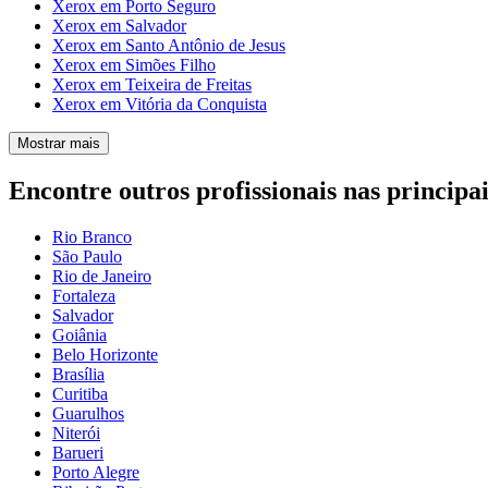
Xerox em Porto Seguro
Xerox em Salvador
Xerox em Santo Antônio de Jesus
Xerox em Simões Filho
Xerox em Teixeira de Freitas
Xerox em Vitória da Conquista
Mostrar mais
Encontre outros profissionais nas principai
Rio Branco
São Paulo
Rio de Janeiro
Fortaleza
Salvador
Goiânia
Belo Horizonte
Brasília
Curitiba
Guarulhos
Niterói
Barueri
Porto Alegre