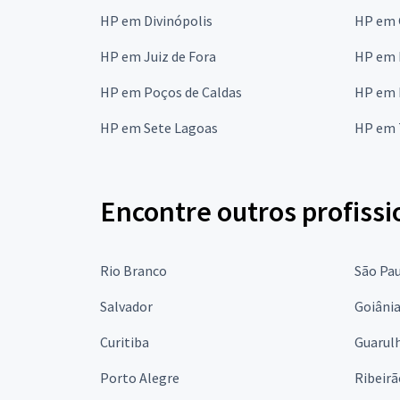
HP em Divinópolis
HP em 
HP em Juiz de Fora
HP em 
HP em Poços de Caldas
HP em 
HP em Sete Lagoas
HP em 
Encontre outros profissi
Rio Branco
São Pa
Salvador
Goiâni
Curitiba
Guarul
Porto Alegre
Ribeirã