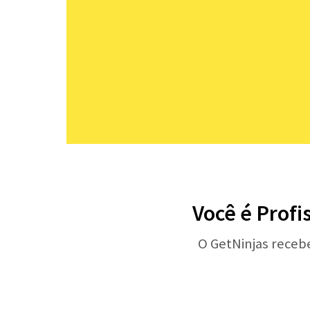
Você é Profi
O GetNinjas receb