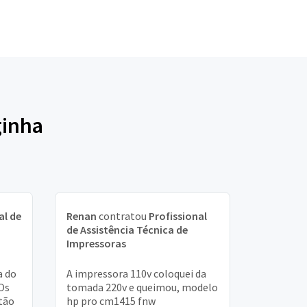
ginha
al de
Renan
contratou
Profissional
de Assistência Técnica de
Impressoras
a do
A impressora 110v coloquei da
 Os
tomada 220v e queimou, modelo
tão
hp pro cm1415 fnw