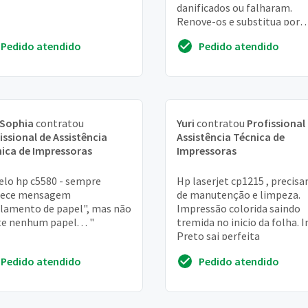
danificados ou falharam.
Renove-os e substitua por
novos cartuchos. ""
Pedido atendido
Pedido atendido
 Sophia
contratou
Yuri
contratou
Profissional
issional de Assistência
Assistência Técnica de
ica de Impressoras
Impressoras
lo hp c5580 - sempre
Hp laserjet cp1215 , precis
rece mensagem
de manutenção e limpeza.
lamento de papel", mas não
Impressão colorida saindo
te nenhum papel. . . "
tremida no inicio da folha. 
Preto sai perfeita
Pedido atendido
Pedido atendido