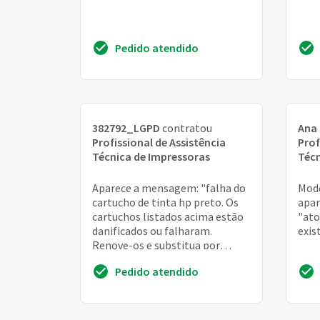
Pedido atendido
382792_LGPD
contratou
Ana
Profissional de Assistência
Prof
Técnica de Impressoras
Técn
Aparece a mensagem: "falha do
Mode
cartucho de tinta hp preto. Os
apa
cartuchos listados acima estão
"ato
danificados ou falharam.
exis
Renove-os e substitua por
novos cartuchos
Pedido atendido