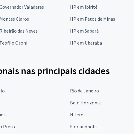
Governador Valadares
HP em Ibirité
Montes Claros
HP em Patos de Minas
Ribeirão das Neves
HP em Sabará
Teófilo Otoni
HP em Uberaba
onais nas principais cidades
ulo
Rio de Janeiro
a
Belo Horizonte
hos
Niterói
o Preto
Florianópolis