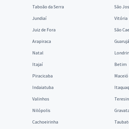
Taboão da Serra
São Jo
Jundiaí
Vitória
Juiz de Fora
São Cae
Arapiraca
Guaruj
Natal
Londri
Itajaí
Betim
Piracicaba
Maceió
Indaiatuba
Itaqua
Valinhos
Teresi
Nilópolis
Gravata
Cachoeirinha
Taubat