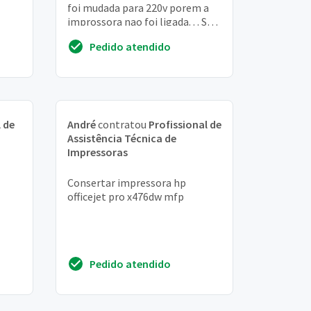
foi mudada para 220v porem a
improssora nao foi ligada. . . So
estava conectada a tomada
Pedido atendido
porem n...
 de
André
contratou
Profissional de
Assistência Técnica de
Impressoras
Consertar impressora hp
officejet pro x476dw mfp
Pedido atendido