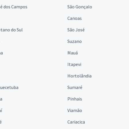
sé dos Campos
São Gonçalo
Canoas
tano do Sul
São José
á
Suzano
na
Mauá
Itapevi
Hortolândia
quecetuba
Sumaré
na
Pinhais
í
Viamão
é
Cariacica