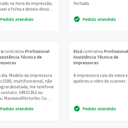
rado na hora da impressão,
fechada
uxei a folha e depois disso
faz um barulho e esmaga as
Pedido atendido
Pedido atendido
s n...
ra
contratou
Profissional
Eloá
contratou
Profissional
ssistência Técnica de
Assistência Técnica de
ressoras
Impressoras
dia. Modelo da impressora
A impressora caiu da mesa e
 c3180, multifuncional, não
quebrou o vidro do scanner.
ngria desatada, me telefone
 contato: 34931362 ou
u. Marques@brturbo. Com.
Pedido atendido
Pedido atendido