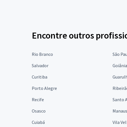
Encontre outros profissi
Rio Branco
São Pa
Salvador
Goiâni
Curitiba
Guarul
Porto Alegre
Ribeirã
Recife
Santo 
Osasco
Manau
Cuiabá
Vila Ve