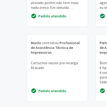
atolado porém não tem mais
agar
nada preso. Em seguida
eu p
equipamento começou a vazar
ela 
Pedido atendido
tinta.
folha
Murilo
contratou
Profissional
Piet
de Assistência Técnica de
de A
Impressoras
Imp
Cartuchos vazios pra recarga.
Bom 
Atacado
é hp
é sa
para
tade
Br
Pedido atendido