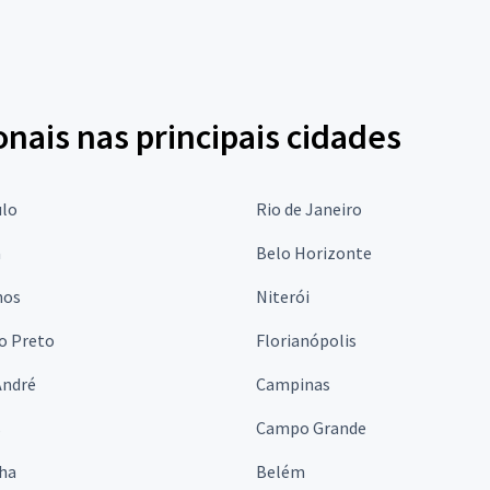
onais nas principais cidades
ulo
Rio de Janeiro
a
Belo Horizonte
hos
Niterói
o Preto
Florianópolis
André
Campinas
s
Campo Grande
lha
Belém