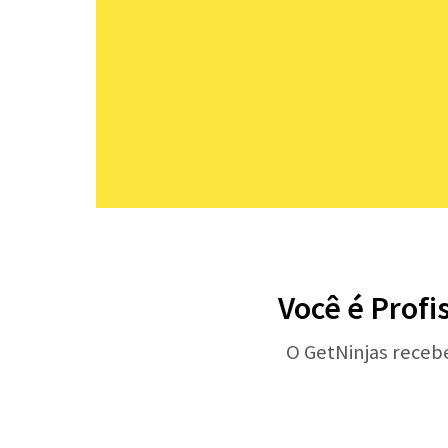
Você é Profi
O GetNinjas receb