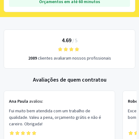
Orçamentos em até 60 minutos
4.69
/
5
2089
clientes avaliaram nossos profissionais
Avaliações de quem contratou
Ana Paula
avaliou:
Rober
Fui muito bem atendida com um trabalho de
Excel
qualidade. Valeu a pena, orçamento grátis e não é
bom p
careiro. Obrigada!