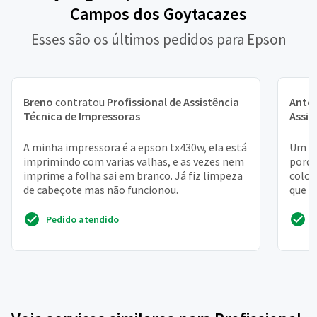
Campos dos Goytacazes
Esses são os últimos pedidos para Epson
Breno
contratou
Profissional de Assistência
Anton
Técnica de Impressoras
Assis
A minha impressora é a epson tx430w, ela está
Um as
imprimindo com varias valhas, e as vezes nem
porqu
imprime a folha sai em branco. Já fiz limpeza
coloq
de cabeçote mas não funcionou.
que a
Pedido atendido