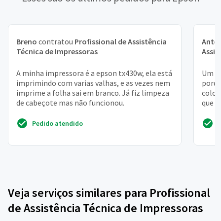
Breno
contratou
Profissional de Assistência
Anton
Técnica de Impressoras
Assis
A minha impressora é a epson tx430w, ela está
Um as
imprimindo com varias valhas, e as vezes nem
porqu
imprime a folha sai em branco. Já fiz limpeza
coloq
de cabeçote mas não funcionou.
que a
Pedido atendido
Veja serviços similares para Profissional
de Assistência Técnica de Impressoras