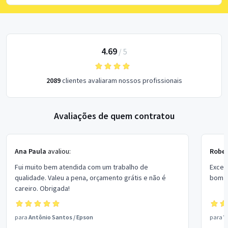
4.69
/
5
2089
clientes avaliaram nossos profissionais
Avaliações de quem contratou
Ana Paula
avaliou:
Rober
Fui muito bem atendida com um trabalho de
Excel
qualidade. Valeu a pena, orçamento grátis e não é
bom p
careiro. Obrigada!
para
Antônio Santos
/
Epson
para
V