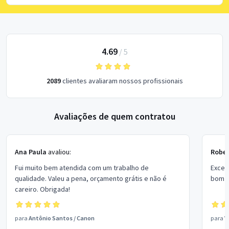
4.69
/
5
2089
clientes avaliaram nossos profissionais
Avaliações de quem contratou
Ana Paula
avaliou:
Rober
Fui muito bem atendida com um trabalho de
Excel
qualidade. Valeu a pena, orçamento grátis e não é
bom p
careiro. Obrigada!
para
Antônio Santos
/
Canon
para
V