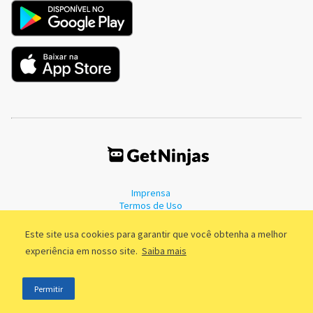
Imprensa
Termos de Uso
Política de Privacidade
Este site usa cookies para garantir que você obtenha a melhor
experiência em nosso site.
Saiba mais
©2011 - 2026, GetNinjas LTDA. CNPJ 55.744.877/0001-89 - Rua Dr.
Permitir
Fernandes Coelho, 85 - 3º andar - São Paulo/SP - Brasil