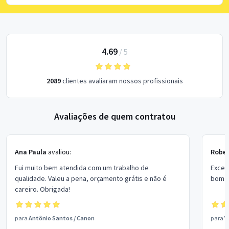
4.69
/
5
2089
clientes avaliaram nossos profissionais
Avaliações de quem contratou
Ana Paula
avaliou:
Rober
Fui muito bem atendida com um trabalho de
Excel
qualidade. Valeu a pena, orçamento grátis e não é
bom p
careiro. Obrigada!
para
Antônio Santos
/
Canon
para
V