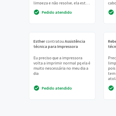
limpeza e não resolve, ela está
cabo
apenas com 11. 500 cópias,
rest
Pedido atendido
acredito ...
Esther
contratou
Assistência
Reb
técnica para Impressora
técn
Eu preciso que a impressora
Prec
volta a imprimir normal pq ela é
limp
muito nescessária no meu dia a
pois
dia
tem 
atol
Pedido atendido