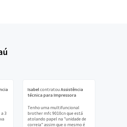
aú
ncia
Isabel
contratou
Assistência
técnica para Impressora
Tenho uma multifuncional
 a 3
brother mfc 9010cn que está
ava
atolando papel na "unidade de
correia" assim que o mesmo é