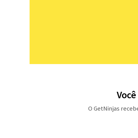
Você 
O GetNinjas receb