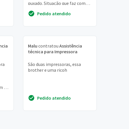
puxado. Situação que faz com
abo
que a esteira fique suja pela
Pedido atendido
"tinta". Já fiz ...
ncia
Malu
contratou
Assistência
técnica para Impressora
ora
São duas impressoras, essa
brother e uma ricoh
m 15
a
Pedido atendido