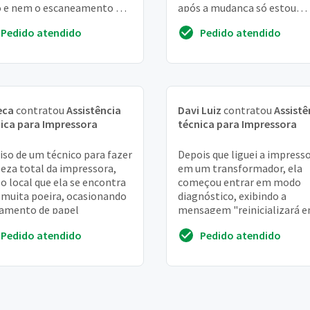
 e nem o escaneamento o
após a mudança só estou
o fuciona perfeitamente
conseguindo utilizar com c
Pedido atendido
Pedido atendido
eca
contratou
Assistência
Davi Luiz
contratou
Assistê
ica para Impressora
técnica para Impressora
iso de um técnico para fazer
Depois que liguei a impress
eza total da impressora,
em um transformador, ela
 o local que ela se encontra
começou entrar em modo
muita poeira, ocasionando
diagnóstico, exibindo a
amento de papel
mensagem "reinicializará e
minutos". Após o tempo, el
Pedido atendido
Pedido atendido
reinicia, porém toda ação...