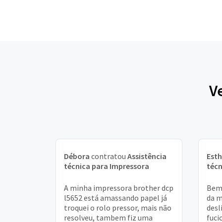
V
Débora
contratou
Assistência
Esth
técnica para Impressora
técn
A minha impressora brother dcp
Bem 
l5652 está amassando papel já
da m
troquei o rolo pressor, mais não
desl
resolveu, tambem fiz uma
fuci