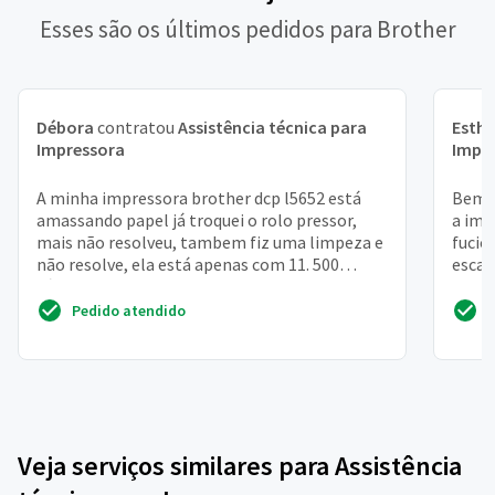
Esses são os últimos pedidos para Brother
Débora
contratou
Assistência técnica para
Esthe
Impressora
Impr
A minha impressora brother dcp l5652 está
Bem t
amassando papel já troquei o rolo pressor,
a imp
mais não resolveu, tambem fiz uma limpeza e
fucio
não resolve, ela está apenas com 11. 500
escan
cópias, acredito ...
Pedido atendido
Veja serviços similares para Assistência