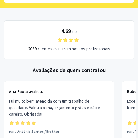
4.69
/
5
2089
clientes avaliaram nossos profissionais
Avaliações de quem contratou
Ana Paula
avaliou:
Rober
Fui muito bem atendida com um trabalho de
Excel
qualidade. Valeu a pena, orçamento grátis e não é
bom p
careiro. Obrigada!
para
Antônio Santos
/
Brother
para
V