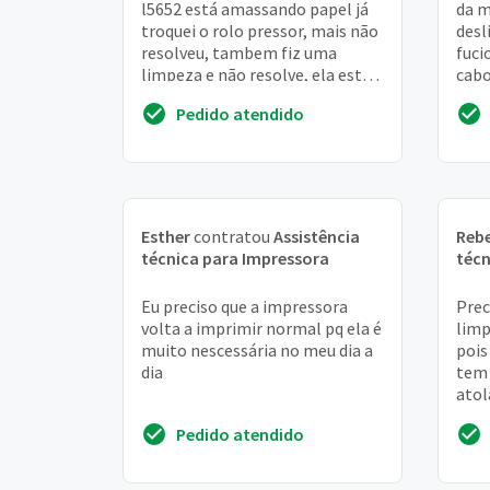
l5652 está amassando papel já
da m
troquei o rolo pressor, mais não
desl
resolveu, tambem fiz uma
fuci
limpeza e não resolve, ela está
cabo
apenas com 11. 500 cópias,
rest
Pedido atendido
acredito ...
Esther
contratou
Assistência
Reb
técnica para Impressora
técn
Eu preciso que a impressora
Prec
volta a imprimir normal pq ela é
limp
muito nescessária no meu dia a
pois
dia
tem 
atol
Pedido atendido