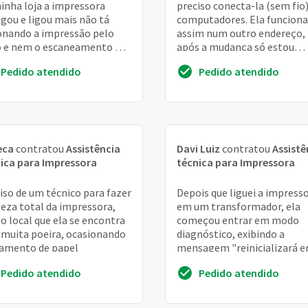
inha loja a impressora
preciso conecta-la (sem fio)
igou e ligou mais não tá
computadores. Ela funcion
onando a impressão pelo
assim num outro endereço,
 e nem o escaneamento o
após a mudança só estou
o fuciona perfeitamente
conseguindo utilizar com c
Pedido atendido
Pedido atendido
eca
contratou
Assistência
Davi Luiz
contratou
Assistê
ica para Impressora
técnica para Impressora
iso de um técnico para fazer
Depois que liguei a impress
eza total da impressora,
em um transformador, ela
 o local que ela se encontra
começou entrar em modo
muita poeira, ocasionando
diagnóstico, exibindo a
amento de papel
mensagem "reinicializará e
minutos". Após o tempo, el
Pedido atendido
Pedido atendido
reinicia, porém toda ação...