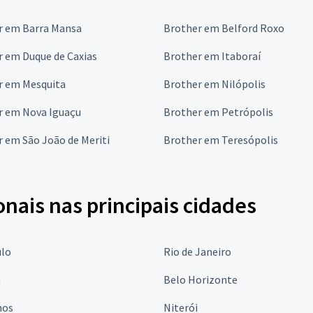
r em Barra Mansa
Brother em Belford Roxo
r em Duque de Caxias
Brother em Itaboraí
r em Mesquita
Brother em Nilópolis
r em Nova Iguaçu
Brother em Petrópolis
 em São João de Meriti
Brother em Teresópolis
onais nas principais cidades
ulo
Rio de Janeiro
a
Belo Horizonte
hos
Niterói