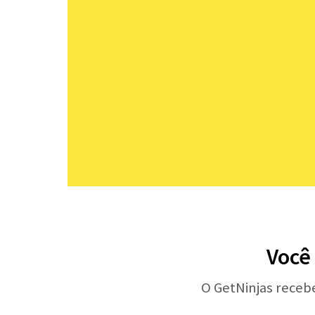
Você 
O GetNinjas receb