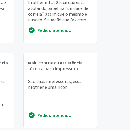
 a 3
brother mfc 9010cn que está
ava
atolando papel na "unidade de
correia" assim que o mesmo é
puxado. Situação que faz com
abo
que a esteira fique suja pela
Pedido atendido
"tinta". Já fiz ...
ncia
Malu
contratou
Assistência
técnica para Impressora
ora
São duas impressoras, essa
brother e uma ricoh
m 15
a
Pedido atendido