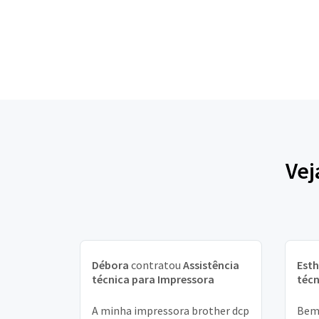
Vej
Débora
contratou
Assistência
Esth
técnica para Impressora
técn
A minha impressora brother dcp
Bem 