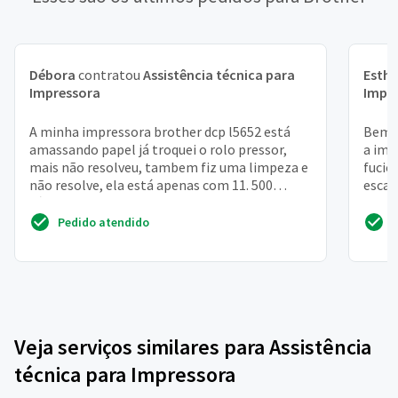
Débora
contratou
Assistência técnica para
Esthe
Impressora
Impr
A minha impressora brother dcp l5652 está
Bem t
amassando papel já troquei o rolo pressor,
a imp
mais não resolveu, tambem fiz uma limpeza e
fucio
não resolve, ela está apenas com 11. 500
escan
cópias, acredito ...
Pedido atendido
Veja serviços similares para Assistência
técnica para Impressora