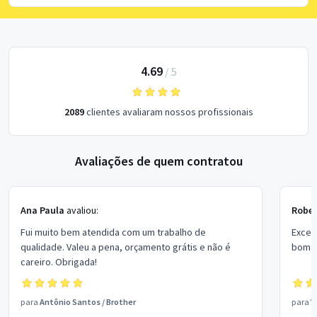
4.69
/
5
2089
clientes avaliaram nossos profissionais
Avaliações de quem contratou
Ana Paula
avaliou:
Rober
Fui muito bem atendida com um trabalho de
Excel
qualidade. Valeu a pena, orçamento grátis e não é
bom p
careiro. Obrigada!
para
Antônio Santos
/
Brother
para
V