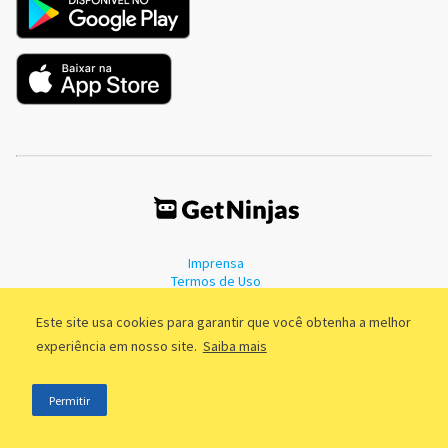
Imprensa
Termos de Uso
Política de Privacidade
Este site usa cookies para garantir que você obtenha a melhor
experiência em nosso site.
Saiba mais
©2011 - 2026, GetNinjas LTDA. CNPJ 55.744.877/0001-89 - Rua Dr.
Permitir
Fernandes Coelho, 85 - 3º andar - São Paulo/SP - Brasil
;