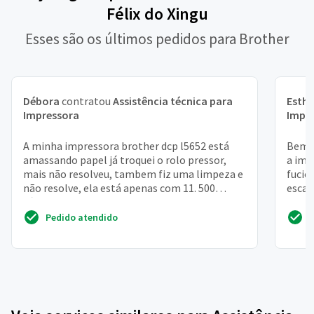
Félix do Xingu
Esses são os últimos pedidos para Brother
Débora
contratou
Assistência técnica para
Esthe
Impressora
Impr
A minha impressora brother dcp l5652 está
Bem t
amassando papel já troquei o rolo pressor,
a imp
mais não resolveu, tambem fiz uma limpeza e
fucio
não resolve, ela está apenas com 11. 500
escan
cópias, acredito ...
Pedido atendido