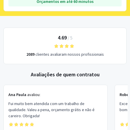
Orçamentos em até 60 minutos
4.69
/
5
2089
clientes avaliaram nossos profissionais
Avaliações de quem contratou
Ana Paula
avaliou:
Rober
Fui muito bem atendida com um trabalho de
Excel
qualidade. Valeu a pena, orçamento grátis e não é
bom p
careiro. Obrigada!