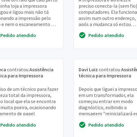
inha loja a impressora
preciso conecta-la (sem fio)
igou e ligou mais não tá
computadores. Ela funcion
onando a impressão pelo
assim num outro endereço,
 e nem o escaneamento o
após a mudança só estou
o fuciona perfeitamente
conseguindo utilizar com c
Pedido atendido
Pedido atendido
eca
contratou
Assistência
Davi Luiz
contratou
Assistê
ica para Impressora
técnica para Impressora
iso de um técnico para fazer
Depois que liguei a impress
eza total da impressora,
em um transformador, ela
 o local que ela se encontra
começou entrar em modo
muita poeira, ocasionando
diagnóstico, exibindo a
amento de papel
mensagem "reinicializará e
minutos". Após o tempo, el
Pedido atendido
Pedido atendido
reinicia, porém toda ação...