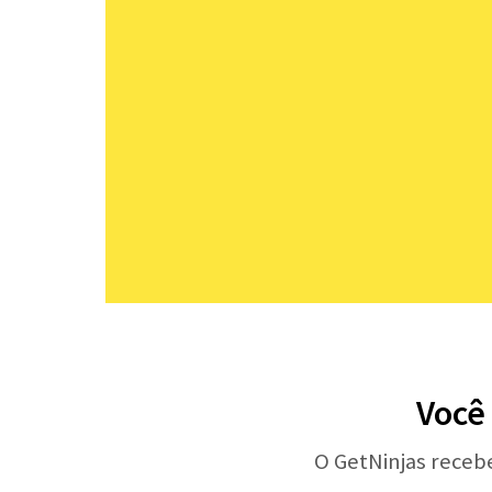
Você 
O GetNinjas receb