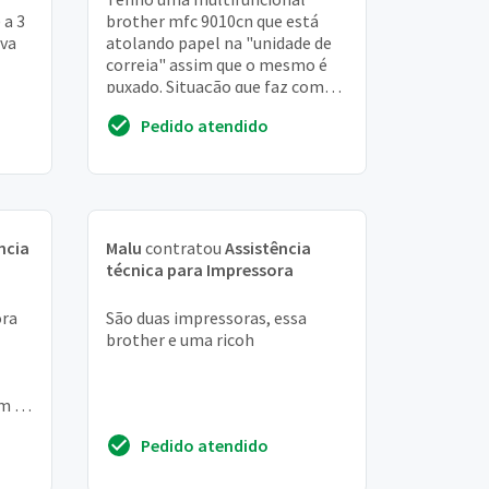
 a 3
brother mfc 9010cn que está
ava
atolando papel na "unidade de
correia" assim que o mesmo é
puxado. Situação que faz com
abo
que a esteira fique suja pela
Pedido atendido
"tinta". Já fiz ...
ncia
Malu
contratou
Assistência
técnica para Impressora
ora
São duas impressoras, essa
brother e uma ricoh
m 15
a
Pedido atendido