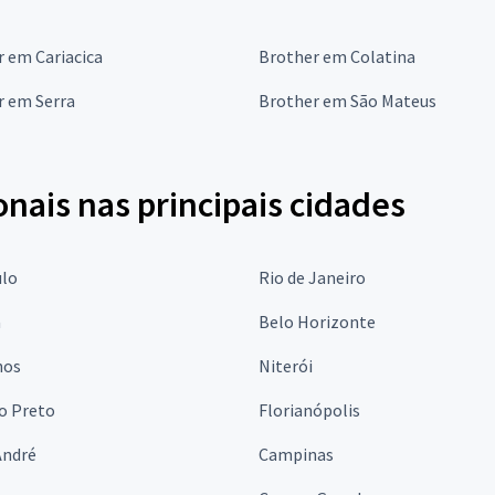
 em Cariacica
Brother em Colatina
r em Serra
Brother em São Mateus
onais nas principais cidades
ulo
Rio de Janeiro
a
Belo Horizonte
hos
Niterói
o Preto
Florianópolis
André
Campinas