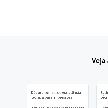
Veja
Débora
contratou
Assistência
Esth
técnica para Impressora
técn
A minha impressora brother dcp
Bem 