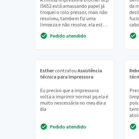
l5652 está amassando papel já
da m
troquei o rolo pressor, mais não
desl
resolveu, tambem fiz uma
fuci
limpeza e não resolve, ela está
cabo
apenas com 11. 500 cópias,
rest
Pedido atendido
acredito ...
Esther
contratou
Assistência
Reb
técnica para Impressora
técn
Eu preciso que a impressora
Prec
volta a imprimir normal pq ela é
limp
muito nescessária no meu dia a
pois
dia
tem 
atol
Pedido atendido