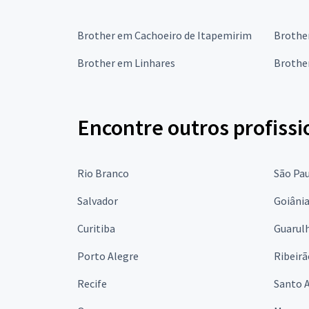
Brother em Cachoeiro de Itapemirim
Brother
Brother em Linhares
Brothe
Encontre outros profissi
Rio Branco
São Pa
Salvador
Goiâni
Curitiba
Guarul
Porto Alegre
Ribeirã
Recife
Santo 