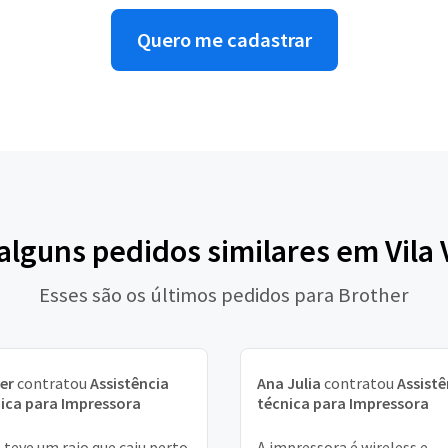
Quero me cadastrar
 alguns pedidos similares em Vila 
Esses são os últimos pedidos para Brother
er
contratou
Assistência
Ana Julia
contratou
Assistê
ica para Impressora
técnica para Impressora
teve um raio que caiu perto
A impressora é wireless e