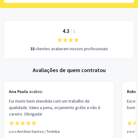
4.3
/
5
33
clientes avaliaram nossos profissionais
Avaliações de quem contratou
Ana Paula
avaliou:
Rober
Fui muito bem atendida com um trabalho de
Excel
qualidade. Valeu a pena, orçamento grátis e não é
bom p
careiro. Obrigada!
para
Antônio Santos
/
Toshiba
para
V