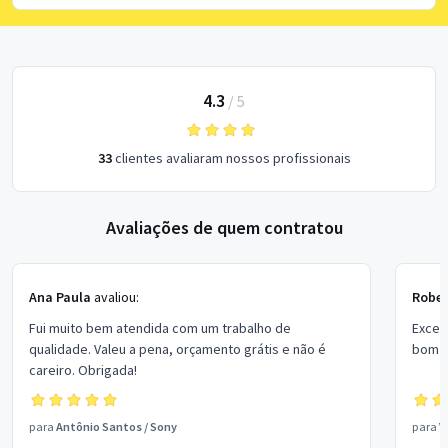
4.3
/
5
33
clientes avaliaram nossos profissionais
Avaliações de quem contratou
Ana Paula
avaliou:
Rober
Fui muito bem atendida com um trabalho de
Excel
qualidade. Valeu a pena, orçamento grátis e não é
bom p
careiro. Obrigada!
para
Antônio Santos
/
Sony
para
V