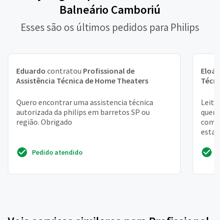
Balneário Camboriú
Esses são os últimos pedidos para Philips
Eduardo
contratou
Profissional de
Eloá
Assistência Técnica de Home Theaters
Técn
Quero encontrar uma assistencia técnica
Leito
autorizada da philips em barretos SP ou
quer,
região. Obrigado
com a
esta 
Pedido atendido