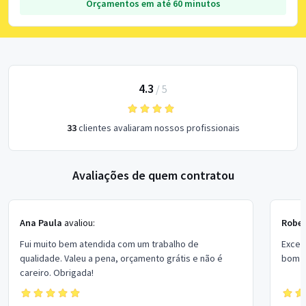
Orçamentos em até 60 minutos
4.3
/
5
33
clientes avaliaram nossos profissionais
Avaliações de quem contratou
Ana Paula
avaliou:
Rober
Fui muito bem atendida com um trabalho de
Excel
qualidade. Valeu a pena, orçamento grátis e não é
bom p
careiro. Obrigada!