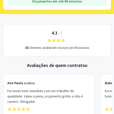
Orçamentos em até 60 minutos
4.3
/
5
33
clientes avaliaram nossos profissionais
Avaliações de quem contratou
Ana Paula
avaliou:
Rober
Fui muito bem atendida com um trabalho de
Excel
qualidade. Valeu a pena, orçamento grátis e não é
bom p
careiro. Obrigada!