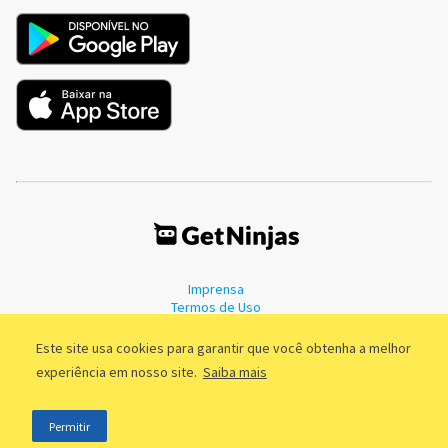
Imprensa
Termos de Uso
Política de Privacidade
Este site usa cookies para garantir que você obtenha a melhor
experiência em nosso site.
Saiba mais
©2011 - 2026, GetNinjas LTDA. CNPJ 55.744.877/0001-89 - Rua Dr.
Permitir
Fernandes Coelho, 85 - 3º andar - São Paulo/SP - Brasil