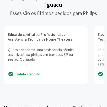
Iguacu
Esses são os últimos pedidos para Philips
Eduardo
contratou
Profissional de
Eloá
Assistência Técnica de Home Theaters
Técn
Quero encontrar uma assistencia técnica
Leito
autorizada da philips em barretos SP ou
quer,
região. Obrigado
com a
esta 
Pedido atendido