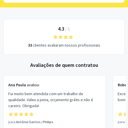
4.3
/
5
33
clientes avaliaram nossos profissionais
Avaliações de quem contratou
Ana Paula
avaliou:
Rober
Fui muito bem atendida com um trabalho de
Excel
qualidade. Valeu a pena, orçamento grátis e não é
bom p
careiro. Obrigada!
para
Antônio Santos
/
Philips
para
V