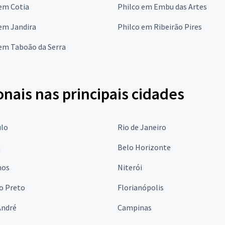
em Cotia
Philco em Embu das Artes
em Jandira
Philco em Ribeirão Pires
em Taboão da Serra
onais nas principais cidades
ulo
Rio de Janeiro
a
Belo Horizonte
hos
Niterói
o Preto
Florianópolis
André
Campinas