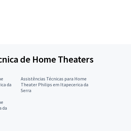
Técnica de Home Theaters
me
Assistências Técnicas para Home
ica da
Theater Philips em Itapecerica da
Serra
me
a da