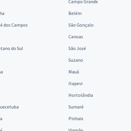
s
Campo Grande
lha
Belém
sé dos Campos
São Gonçalo
Canoas
tano do Sul
São José
á
Suzano
na
Mauá
Itapevi
Hortolândia
quecetuba
Sumaré
na
Pinhais
í
Viamão