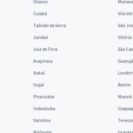
Osasco
Manau
Cuiabá
Vila Ve
Taboão da Serra
São Jo
Jundiaí
Vitória
Juiz de Fora
São Cae
Arapiraca
Guaruj
Natal
Londri
Itajaí
Betim
Piracicaba
Maceió
Indaiatuba
Itaqua
Valinhos
Teresi
Nilópolis
Gravata