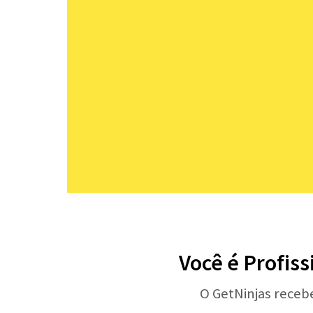
Você é Profis
O GetNinjas receb