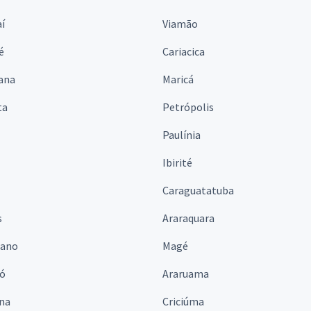
í
Viamão
é
Cariacica
ana
Maricá
ta
Petrópolis
Paulínia
Ibirité
Caraguatatuba
s
Araraquara
iano
Magé
ó
Araruama
ina
Criciúma