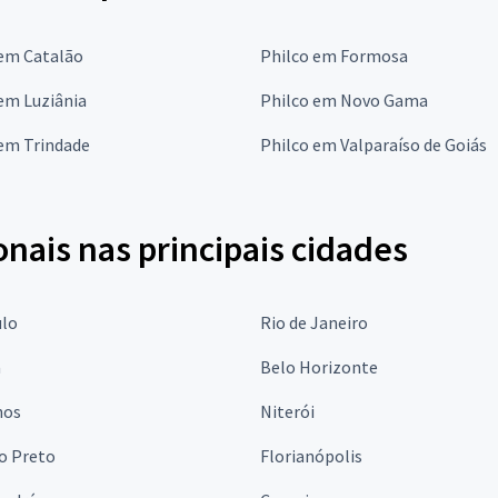
 em Catalão
Philco em Formosa
em Luziânia
Philco em Novo Gama
 em Trindade
Philco em Valparaíso de Goiás
onais nas principais cidades
ulo
Rio de Janeiro
a
Belo Horizonte
hos
Niterói
o Preto
Florianópolis