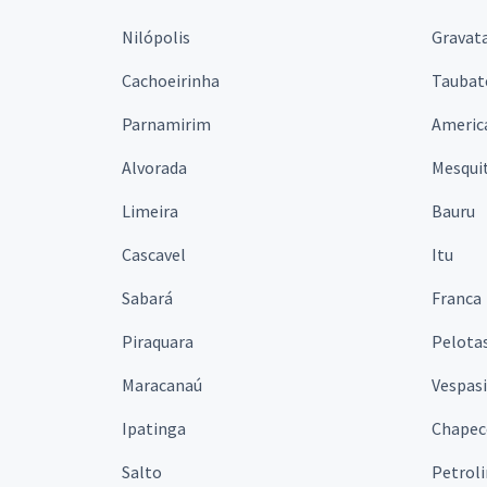
Nilópolis
Gravata
Cachoeirinha
Taubat
Parnamirim
Americ
Alvorada
Mesqui
Limeira
Bauru
Cascavel
Itu
Sabará
Franca
Piraquara
Pelota
Maracanaú
Vespas
Ipatinga
Chapec
Salto
Petrol