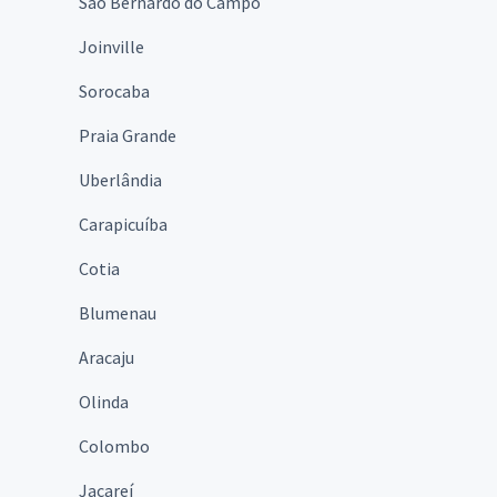
São Bernardo do Campo
Joinville
Sorocaba
Praia Grande
Uberlândia
Carapicuíba
Cotia
Blumenau
Aracaju
Olinda
Colombo
Jacareí