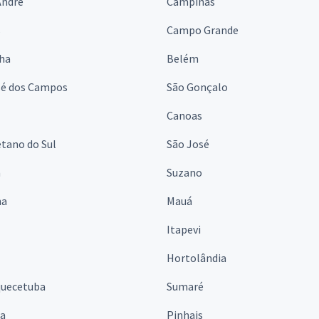
André
Campinas
s
Campo Grande
lha
Belém
sé dos Campos
São Gonçalo
Canoas
tano do Sul
São José
á
Suzano
na
Mauá
Itapevi
Hortolândia
quecetuba
Sumaré
na
Pinhais