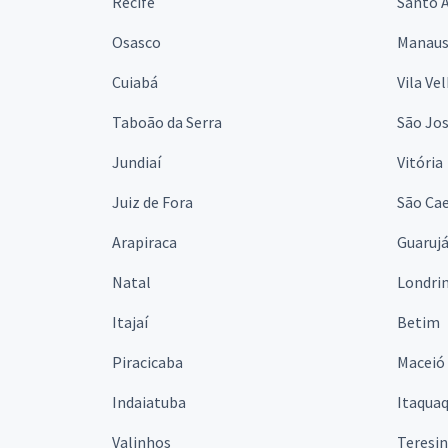
Recife
Santo 
Osasco
Manau
Cuiabá
Vila Ve
Taboão da Serra
São Jo
Jundiaí
Vitória
Juiz de Fora
São Cae
Arapiraca
Guaruj
Natal
Londri
Itajaí
Betim
Piracicaba
Maceió
Indaiatuba
Itaqua
Valinhos
Teresi