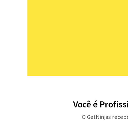
Você é Profis
O GetNinjas receb