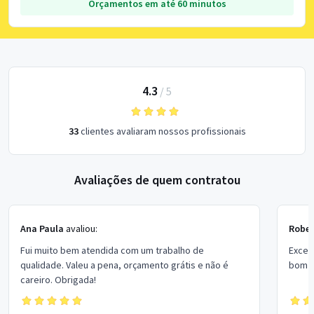
Orçamentos em até 60 minutos
4.3
/
5
33
clientes avaliaram nossos profissionais
Avaliações de quem contratou
Ana Paula
avaliou:
Rober
Fui muito bem atendida com um trabalho de
Excel
qualidade. Valeu a pena, orçamento grátis e não é
bom p
careiro. Obrigada!