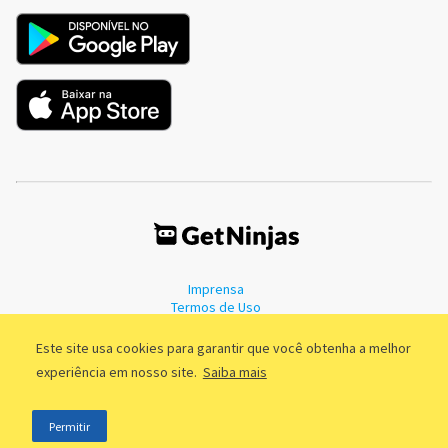
Imprensa
Termos de Uso
Política de Privacidade
Este site usa cookies para garantir que você obtenha a melhor
experiência em nosso site.
Saiba mais
©2011 - 2026, GetNinjas LTDA. CNPJ 55.744.877/0001-89 - Rua Dr.
Permitir
Fernandes Coelho, 85 - 3º andar - São Paulo/SP - Brasil