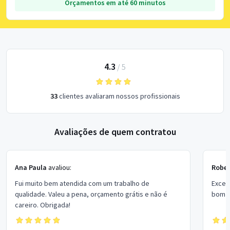
Orçamentos em até 60 minutos
4.3
/
5
33
clientes avaliaram nossos profissionais
Avaliações de quem contratou
Ana Paula
avaliou:
Rober
Fui muito bem atendida com um trabalho de
Excel
qualidade. Valeu a pena, orçamento grátis e não é
bom p
careiro. Obrigada!