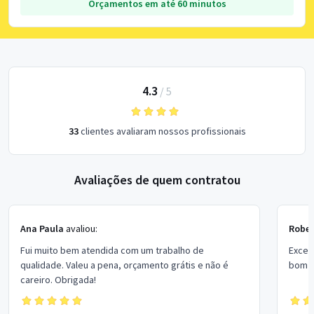
Orçamentos em até 60 minutos
4.3
/
5
33
clientes avaliaram nossos profissionais
Avaliações de quem contratou
Ana Paula
avaliou:
Rober
Fui muito bem atendida com um trabalho de
Excel
qualidade. Valeu a pena, orçamento grátis e não é
bom p
careiro. Obrigada!