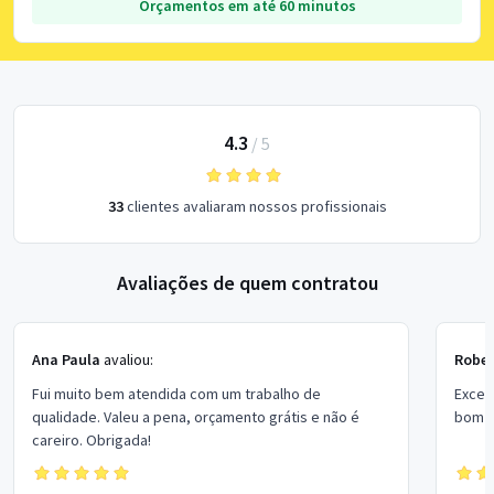
Orçamentos em até 60 minutos
4.3
/
5
33
clientes avaliaram nossos profissionais
Avaliações de quem contratou
Ana Paula
avaliou:
Rober
Fui muito bem atendida com um trabalho de
Excel
qualidade. Valeu a pena, orçamento grátis e não é
bom p
careiro. Obrigada!