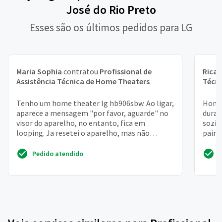
José do Rio Preto
Esses são os últimos pedidos para LG
Maria Sophia
contratou
Profissional de
Rica
Assistência Técnica de Home Theaters
Técn
Tenho um home theater lg hb906sbw. Ao ligar,
Home 
aparece a mensagem "por favor, aguarde" no
duran
visor do aparelho, no entanto, fica em
sozin
looping. Ja resetei o aparelho, mas não
paine
adiantou. Isso ocorr...
nenhu
Pedido atendido