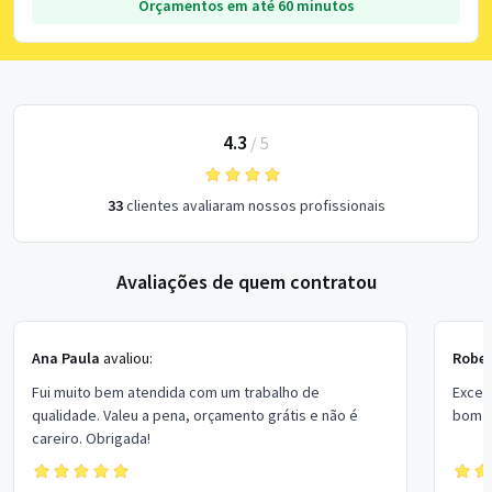
Orçamentos em até 60 minutos
4.3
/
5
33
clientes avaliaram nossos profissionais
Avaliações de quem contratou
Ana Paula
avaliou:
Rober
Fui muito bem atendida com um trabalho de
Excel
qualidade. Valeu a pena, orçamento grátis e não é
bom p
careiro. Obrigada!