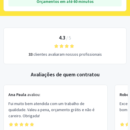
Orçamentos em até 60 minutos
4.3
/
5
33
clientes avaliaram nossos profissionais
Avaliações de quem contratou
Ana Paula
avaliou:
Rober
Fui muito bem atendida com um trabalho de
Excel
qualidade. Valeu a pena, orçamento grátis e não é
bom p
careiro. Obrigada!