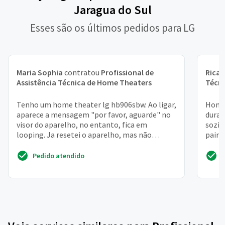
Jaragua do Sul
Esses são os últimos pedidos para LG
Maria Sophia
contratou
Profissional de
Rica
Assistência Técnica de Home Theaters
Técn
Tenho um home theater lg hb906sbw. Ao ligar,
Home 
aparece a mensagem "por favor, aguarde" no
duran
visor do aparelho, no entanto, fica em
sozin
looping. Ja resetei o aparelho, mas não
paine
adiantou. Isso ocorr...
nenhu
Pedido atendido