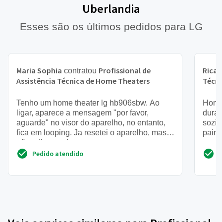
Uberlandia
Esses são os últimos pedidos para LG
Maria Sophia
Profissional de
Rica
contratou
Assistência Técnica de Home Theaters
Técn
Tenho um home theater lg hb906sbw. Ao
Home 
ligar, aparece a mensagem "por favor,
duran
aguarde" no visor do aparelho, no entanto,
sozin
fica em looping. Ja resetei o aparelho, mas
paine
não adiantou. Isso ocorr...
nenhu
Pedido atendido