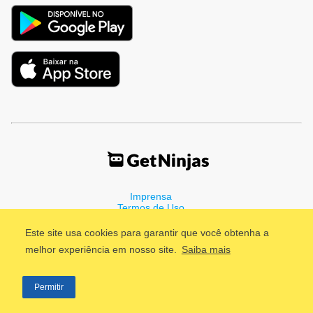
Imprensa
Termos de Uso
Política de Privacidade
Este site usa cookies para garantir que você obtenha a
melhor experiência em nosso site.
Saiba mais
©2011 - 2026, GetNinjas LTDA. CNPJ 55.744.877/0001-89 - Rua
Permitir
Dr. Fernandes Coelho, 85 - 3º andar - São Paulo/SP - Brasil