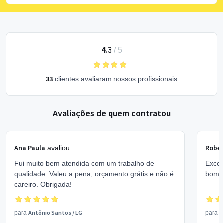
4.3
/
5
33
clientes avaliaram nossos profissionais
Avaliações de quem contratou
Ana Paula
Rober
avaliou:
Fui muito bem atendida com um trabalho de
Excel
qualidade. Valeu a pena, orçamento grátis e não é
bom 
careiro. Obrigada!
Antônio Santos
/
LG
V
para
para