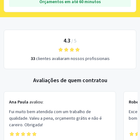
Orçamentos em até 60 minutos
4.3
/
5
33
clientes avaliaram nossos profissionais
Avaliações de quem contratou
Ana Paula
avaliou:
Rober
Fui muito bem atendida com um trabalho de
Excel
qualidade. Valeu a pena, orçamento grátis e não é
bom p
careiro. Obrigada!