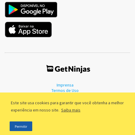
Imprensa
Termos de Uso
Política de Privacidade
Este site usa cookies para garantir que você obtenha a melhor
experiência em nosso site.
Saiba mais
©2011 - 2026, GetNinjas LTDA. CNPJ 55.744.877/0001-89 - Rua Dr.
Permitir
Fernandes Coelho, 85 - 3º andar - São Paulo/SP - Brasil