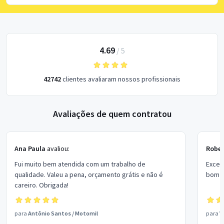
4.69
/
5
42742
clientes avaliaram nossos profissionais
Avaliações de quem contratou
Ana Paula
avaliou:
Rober
Fui muito bem atendida com um trabalho de
Excel
qualidade. Valeu a pena, orçamento grátis e não é
bom p
careiro. Obrigada!
para
Antônio Santos
/
Motomil
para
V