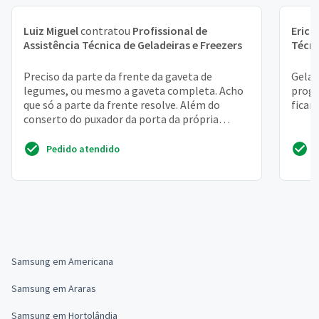
Luiz Miguel
contratou
Profissional de
Erick
Assistência Técnica de Geladeiras e Freezers
Técni
Preciso da parte da frente da gaveta de
Gelad
legumes, ou mesmo a gaveta completa. Acho
progr
que só a parte da frente resolve. Além do
ficam
conserto do puxador da porta da própria
geladeira
Pedido atendido
Samsung em Americana
Samsung em Araras
Samsung em Hortolândia