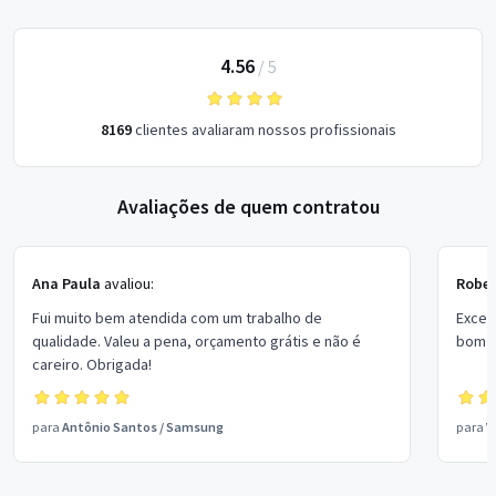
4.56
/
5
8169
clientes avaliaram nossos profissionais
Avaliações de quem contratou
Ana Paula
avaliou:
Rober
Fui muito bem atendida com um trabalho de
Excel
qualidade. Valeu a pena, orçamento grátis e não é
bom p
careiro. Obrigada!
para
Antônio Santos
/
Samsung
para
V