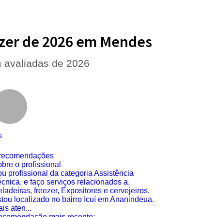
eezer de 2026 em Mendes
m avaliadas de 2026
s
 recomendações
bre o profissional
u profissional da categoria Assistência
cnica, e faço serviços relacionados a,
ladeiras, freezer, Expositores e cervejeiros.
tou localizado no bairro Icuí em Ananindeua.
is aten...
ecomendação mais recente: