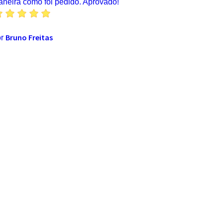
neira como foi pedido. Aprovado!
Bruno Freitas
or