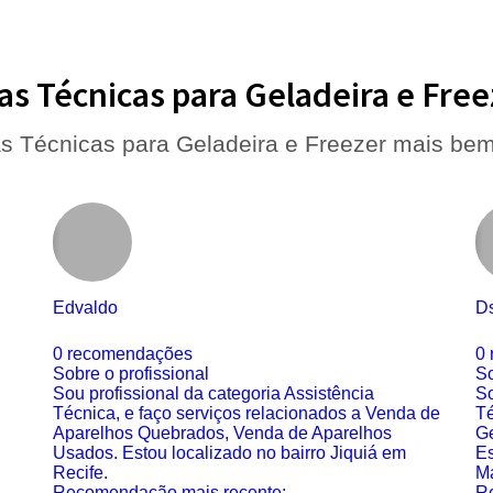
as Técnicas para Geladeira e Fr
as Técnicas para Geladeira e Freezer mais be
Edvaldo
D
0 recomendações
0
Sobre o profissional
So
Sou profissional da categoria Assistência
So
Técnica, e faço serviços relacionados a Venda de
Té
Aparelhos Quebrados, Venda de Aparelhos
Ge
Usados. Estou localizado no bairro Jiquiá em
Es
Recife.
Ma
Recomendação mais recente:
R