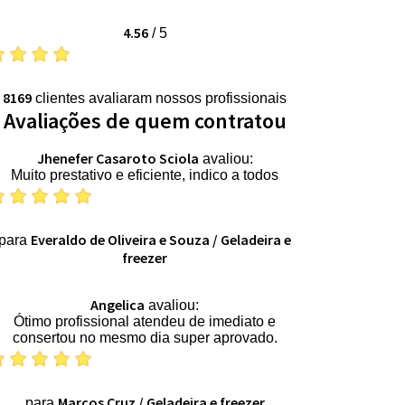
4.56
/
5
8169
clientes avaliaram nossos profissionais
Avaliações de quem contratou
Jhenefer Casaroto Sciola
avaliou:
Muito prestativo e eficiente, indico a todos
Everaldo de Oliveira e Souza
/
Geladeira e
para
freezer
Angelica
avaliou:
Ótimo profissional atendeu de imediato e
consertou no mesmo dia super aprovado.
Marcos Cruz
/
Geladeira e freezer
para