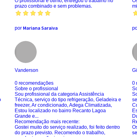
O profissional é ótimo, entregou o trabalho no
Os
prazo combinado e sem problemas.
mi
Mariana Saraiva
por
p
Vanderson
Gi
0 recomendações
0
Sobre o profissional
So
Sou profissional da categoria Assistência
So
o
Técnica, serviço do tipo refrigeração, Geladeira e
se
freezer, Ar condicionado, Adega Climatizada,
Co
Estou localizado no bairro Recanto Lagoa
Es
Grande e...
Du
Recomendação mais recente:
R
Gostei muito do serviço realizado, foi feito dentro
Os
do prazo previsto. Recomendo o trabalho,
se