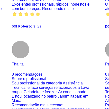
Excelentes profissionais, rápidos, honestos e
O 
o
com bom preços. Recomendo muito
at
Roberto Silva
por
p
Thalita
P
0 recomendações
0
Sobre o profissional
So
Sou profissional da categoria Assistência
So
Técnica, e faço serviços relacionados a Lava
se
roupa, Geladeira e freezer, Ar condicionado.
Te
Estou localizado no bairro Jardim Itapark em
Fo
Mauá.
Al
Recomendação mais recente:
R