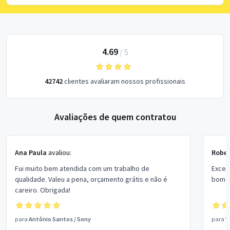
4.69
/
5
42742
clientes avaliaram nossos profissionais
Avaliações de quem contratou
Ana Paula
avaliou:
Rober
Fui muito bem atendida com um trabalho de
Excel
qualidade. Valeu a pena, orçamento grátis e não é
bom p
careiro. Obrigada!
para
Antônio Santos
/
Sony
para
V