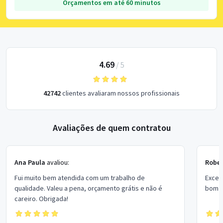
Orçamentos em até 60 minutos
4.69
/
5
42742
clientes avaliaram nossos profissionais
Avaliações de quem contratou
Ana Paula
avaliou:
Rober
Fui muito bem atendida com um trabalho de
Excel
qualidade. Valeu a pena, orçamento grátis e não é
bom p
careiro. Obrigada!