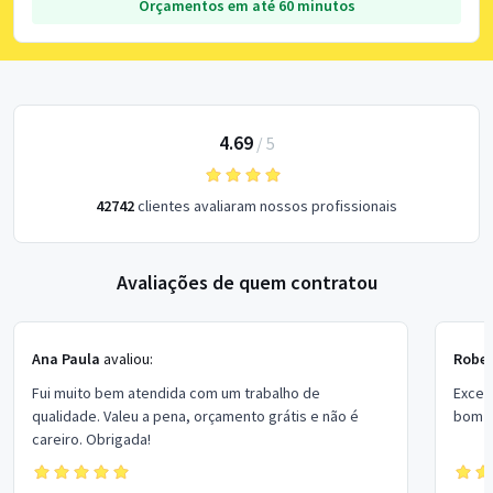
Orçamentos em até 60 minutos
4.69
/
5
42742
clientes avaliaram nossos profissionais
Avaliações de quem contratou
Ana Paula
avaliou:
Rober
Fui muito bem atendida com um trabalho de
Excel
qualidade. Valeu a pena, orçamento grátis e não é
bom p
careiro. Obrigada!