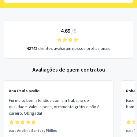
4.69
/
5
42742
clientes avaliaram nossos profissionais
Avaliações de quem contratou
Ana Paula
avaliou:
Rober
Fui muito bem atendida com um trabalho de
Excel
qualidade. Valeu a pena, orçamento grátis e não é
bom p
careiro. Obrigada!
para
Antônio Santos
/
Philips
para
V