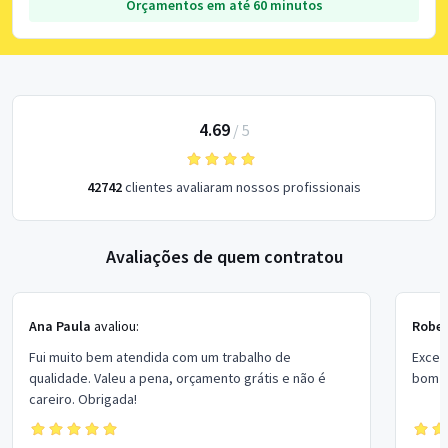
Orçamentos em até 60 minutos
4.69
/
5
42742
clientes avaliaram nossos profissionais
Avaliações de quem contratou
Ana Paula
avaliou:
Rober
Fui muito bem atendida com um trabalho de
Excel
qualidade. Valeu a pena, orçamento grátis e não é
bom p
careiro. Obrigada!