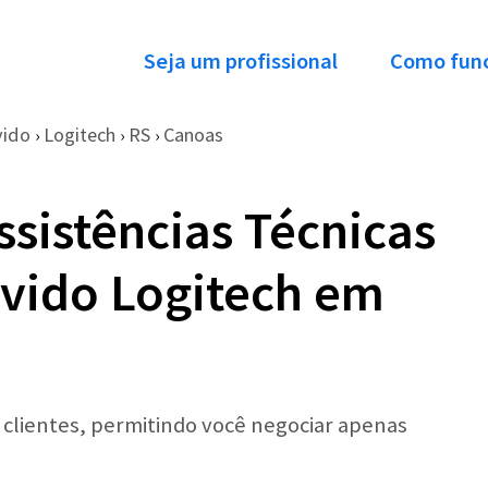
Seja um profissional
Como fun
vido
Logitech
RS
Canoas
›
›
›
ssistências Técnicas
vido Logitech em
r clientes, permitindo você negociar apenas