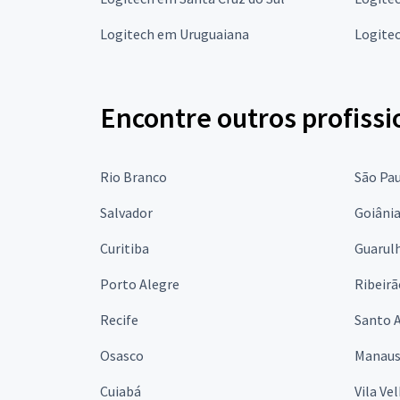
Logitech em Uruguaiana
Logite
Encontre outros profissi
Rio Branco
São Pa
Salvador
Goiâni
Curitiba
Guarul
Porto Alegre
Ribeirã
Recife
Santo 
Osasco
Manau
Cuiabá
Vila Ve