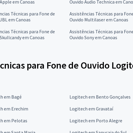
 Apple em Canoas
Ouvido Audio Technica em Can
ncias Técnicas para Fone de
Assistências Técnicas para Fon
 JBL em Canoas
Ouvido Multilaser em Canoas
ncias Técnicas para Fone de
Assistências Técnicas para Fon
 Skullcandy em Canoas
Ouvido Sony em Canoas
cnicas para Fone de Ouvido Logit
ch em Bagé
Logitech em Bento Gonçalves
ch em Erechim
Logitech em Gravataí
ch em Pelotas
Logitech em Porto Alegre
ch em Santa Maria
Logitech em Sapucaia do Sul