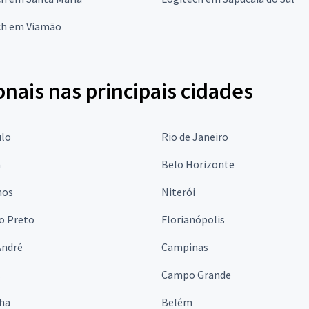
ch em Viamão
onais nas principais cidades
ulo
Rio de Janeiro
a
Belo Horizonte
hos
Niterói
o Preto
Florianópolis
André
Campinas
s
Campo Grande
lha
Belém