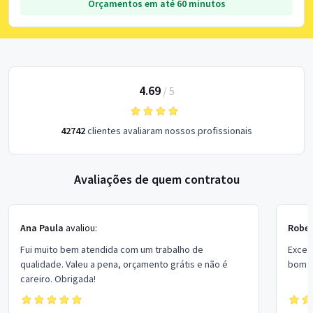
Orçamentos em até 60 minutos
4.69
/
5
42742
clientes avaliaram nossos profissionais
Avaliações de quem contratou
Ana Paula
avaliou:
Rober
Fui muito bem atendida com um trabalho de
Excel
qualidade. Valeu a pena, orçamento grátis e não é
bom p
careiro. Obrigada!