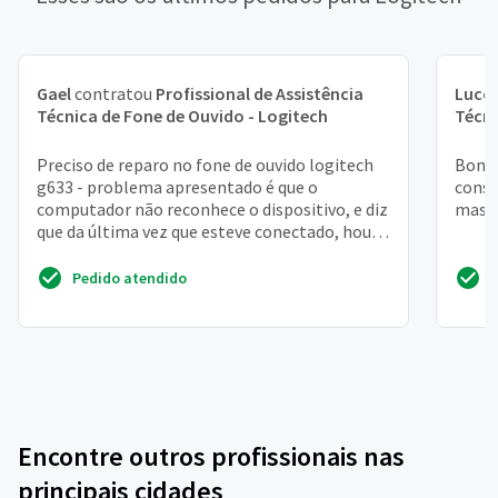
Gael
contratou
Profissional de Assistência
Lucc
Técnica de Fone de Ouvido - Logitech
Técni
Preciso de reparo no fone de ouvido logitech
Bom d
g633 - problema apresentado é que o
conse
computador não reconhece o dispositivo, e diz
mas a
que da última vez que esteve conectado, houve
problema e por...
Pedido atendido
Encontre outros profissionais nas
principais cidades