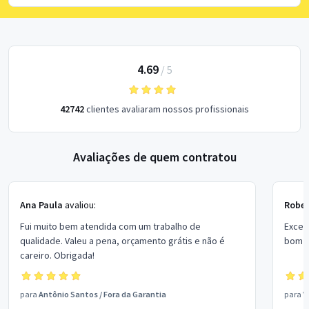
4.69
/
5
42742
clientes avaliaram nossos profissionais
Avaliações de quem contratou
Ana Paula
avaliou:
Rober
Fui muito bem atendida com um trabalho de
Excel
qualidade. Valeu a pena, orçamento grátis e não é
bom p
careiro. Obrigada!
para
Antônio Santos
/
Fora da Garantia
para
V