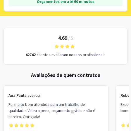
Orçamentos em até 60 minutos
4.69
/
5
42742
clientes avaliaram nossos profissionais
Avaliações de quem contratou
Ana Paula
avaliou:
Rober
Fui muito bem atendida com um trabalho de
Excel
qualidade. Valeu a pena, orçamento grátis e não é
bom p
careiro. Obrigada!