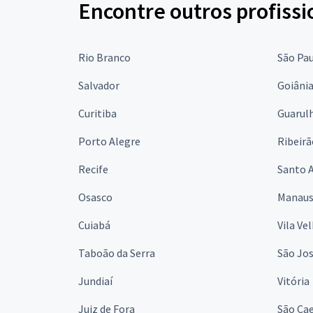
Encontre outros profissi
Rio Branco
São Pa
Salvador
Goiâni
Curitiba
Guarul
Porto Alegre
Ribeirã
Recife
Santo 
Osasco
Manau
Cuiabá
Vila Ve
Taboão da Serra
São Jo
Jundiaí
Vitória
Juiz de Fora
São Cae