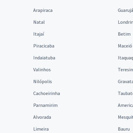
Arapiraca
Guaruj
Natal
Londri
Itajaí
Betim
Piracicaba
Maceió
Indaiatuba
Itaqua
Valinhos
Teresi
Nilópolis
Gravata
Cachoeirinha
Taubat
Parnamirim
Americ
Alvorada
Mesqui
Limeira
Bauru