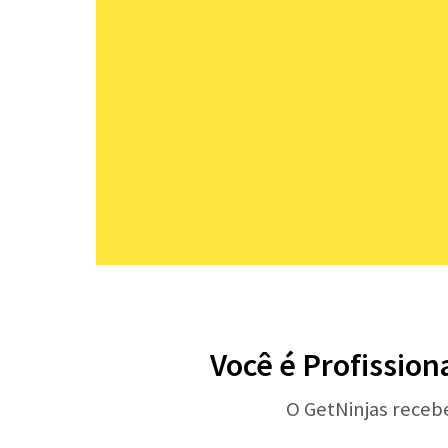
Você é Profission
O GetNinjas receb