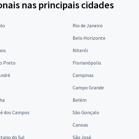
onais nas principais cidades
ulo
Rio de Janeiro
a
Belo Horizonte
hos
Niterói
o Preto
Florianópolis
André
Campinas
s
Campo Grande
lha
Belém
sé dos Campos
São Gonçalo
Canoas
tano do Sul
São José