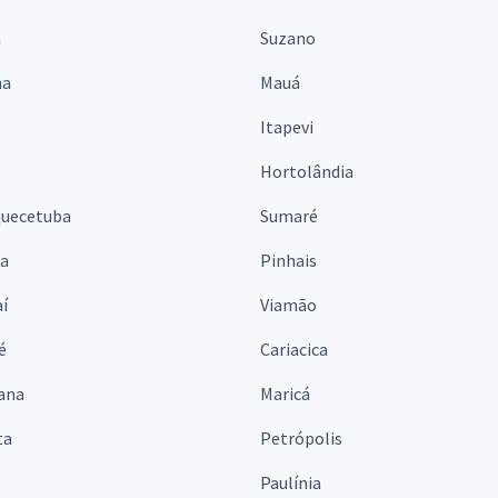
á
Suzano
na
Mauá
Itapevi
Hortolândia
quecetuba
Sumaré
na
Pinhais
í
Viamão
é
Cariacica
ana
Maricá
ta
Petrópolis
Paulínia