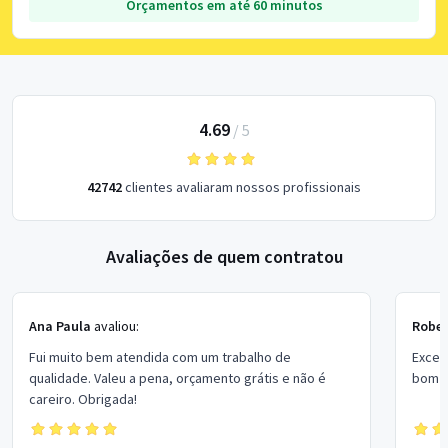
Orçamentos em até 60 minutos
4.69
/
5
42742
clientes avaliaram nossos profissionais
Avaliações de quem contratou
Ana Paula
avaliou:
Rober
Fui muito bem atendida com um trabalho de
Excel
qualidade. Valeu a pena, orçamento grátis e não é
bom p
careiro. Obrigada!