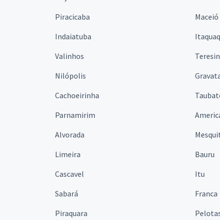
Piracicaba
Maceió
Indaiatuba
Itaqua
Valinhos
Teresi
Nilópolis
Gravata
Cachoeirinha
Taubat
Parnamirim
Americ
Alvorada
Mesqui
Limeira
Bauru
Cascavel
Itu
Sabará
Franca
Piraquara
Pelota