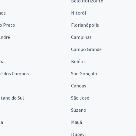
a
Belo Horizonte
hos
Niterói
o Preto
Florianópolis
André
Campinas
s
Campo Grande
lha
Belém
sé dos Campos
São Gonçalo
Canoas
tano do Sul
São José
á
Suzano
na
Mauá
Itapevi