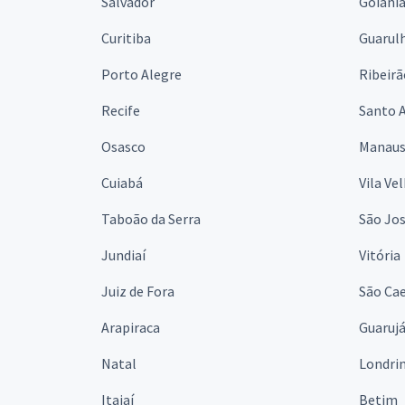
Salvador
Goiâni
Curitiba
Guarul
Porto Alegre
Ribeirã
Recife
Santo 
Osasco
Manau
Cuiabá
Vila Ve
Taboão da Serra
São Jo
Jundiaí
Vitória
Juiz de Fora
São Cae
Arapiraca
Guaruj
Natal
Londri
Itajaí
Betim