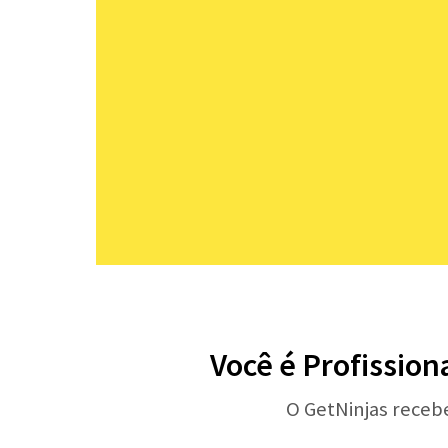
Você é Profission
O GetNinjas receb