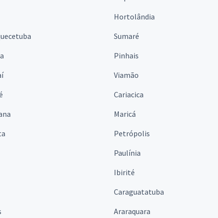
Hortolândia
quecetuba
Sumaré
na
Pinhais
í
Viamão
é
Cariacica
ana
Maricá
ta
Petrópolis
Paulínia
Ibirité
Caraguatatuba
s
Araraquara