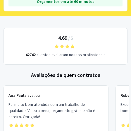
Orçamentos em até 60 minutos
4.69
/
5
42742
clientes avaliaram nossos profissionais
Avaliações de quem contratou
Ana Paula
avaliou:
Rober
Fui muito bem atendida com um trabalho de
Excel
qualidade. Valeu a pena, orçamento grátis e não é
bom p
careiro. Obrigada!