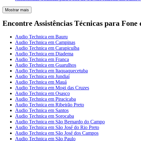
Mostrar mais
Encontre Assistências Técnicas para Fone
Audio Technica em Bauru
Audio Technica em Campinas
Audio Technica em Carapicuíba
Audio Technica em Diadema
Audio Technica em Franca
Audio Technica em Guarulhos
Audio Technica em Itaquaquecetuba
Audio Technica em Jundiaí
Audio Technica em Mauá
Audio Technica em Mogi das Cruzes
Audio Technica em Osasco
Audio Technica em Piracicaba
Audio Technica em Ribeirão Preto
Audio Technica em Santos
Audio Technica em Sorocaba
Audio Technica em São Bernardo do Campo
Audio Technica em São José do Rio Preto
Audio Technica em São José dos Campos
Audio Technica em São Paulo