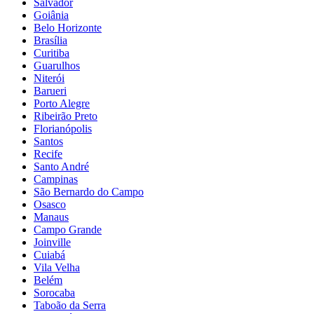
Salvador
Goiânia
Belo Horizonte
Brasília
Curitiba
Guarulhos
Niterói
Barueri
Porto Alegre
Ribeirão Preto
Florianópolis
Santos
Recife
Santo André
Campinas
São Bernardo do Campo
Osasco
Manaus
Campo Grande
Joinville
Cuiabá
Vila Velha
Belém
Sorocaba
Taboão da Serra