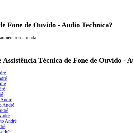
a de Fone de Ouvido - Audio Technica?
 aumentar sua renda
de Assistência Técnica de Fone de Ouvido - 
dré
ndré
dré
dré
ré
o André
to André
André
André
nto André
dré
André