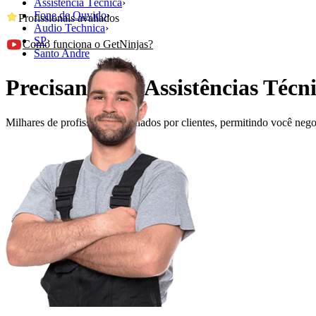
Assistência Técnica
›
Fone de Ouvido
›
Profissionais avaliados
Audio Technica
›
SP
›
Como funciona o GetNinjas?
Santo Andre
Precisando de Assistências Téc
Milhares de profissionais avaliados por clientes, permitindo você ne