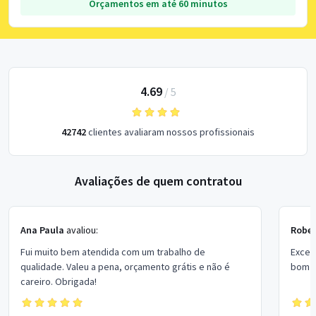
Orçamentos em até 60 minutos
4.69
/
5
42742
clientes avaliaram nossos profissionais
Avaliações de quem contratou
Ana Paula
avaliou:
Rober
Fui muito bem atendida com um trabalho de
Excel
qualidade. Valeu a pena, orçamento grátis e não é
bom p
careiro. Obrigada!