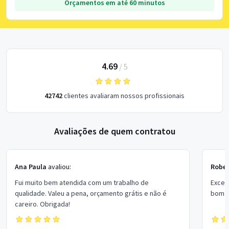
Orçamentos em até 60 minutos
4.69
/
5
42742
clientes avaliaram nossos profissionais
Avaliações de quem contratou
Ana Paula
avaliou:
Rober
Fui muito bem atendida com um trabalho de
Excel
qualidade. Valeu a pena, orçamento grátis e não é
bom p
careiro. Obrigada!